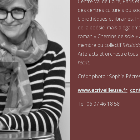
Centre Val de Loire, Paris et
des centres culturels ou soc
bibliothèques et librairies. In
de la poésie, mais a égaleme
roman « Chemins de soie » au
membre du collectif
Récits’d
Artefacts et orchestre tous l
l’écrit
.
Crédit photo : Sophie Pécre
www.ecriveilleuse.fr
cont
Tel. 06 07 46 18 58